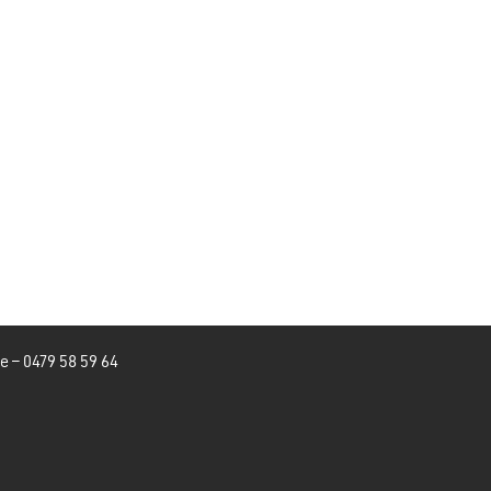
be
–
0479 58 59 64