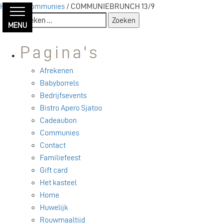
Home
/
Communies
/ COMMUNIEBRUNCH 13/9
Zoeken
MENU
naar:
Pagina's
Afrekenen
Babyborrels
Bedrijfsevents
Bistro Apero Sjatoo
Cadeaubon
Communies
Contact
Familiefeest
Gift card
Het kasteel
Home
Huwelijk
Rouwmaaltijd