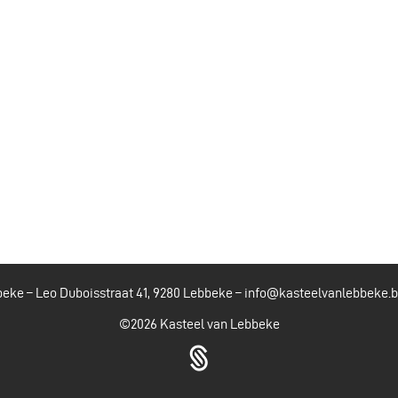
eke – Leo Duboisstraat 41, 9280 Lebbeke –
info@kasteelvanlebbeke.
©2026
Kasteel van Lebbeke