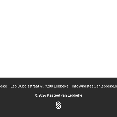
eke – Leo Duboisstraat 41, 9280 Lebbeke –
info@kasteelvanlebbeke.
©2026
Kasteel van Lebbeke