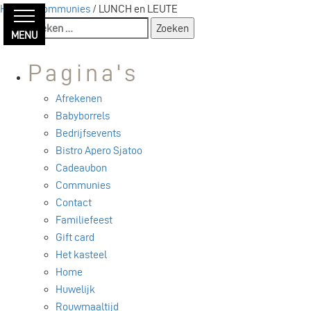
Home
/
Communies
/ LUNCH en LEUTE
Zoeken
MENU
naar:
Pagina's
Afrekenen
Babyborrels
Bedrijfsevents
Bistro Apero Sjatoo
Cadeaubon
Communies
Contact
Familiefeest
Gift card
Het kasteel
Home
Huwelijk
Rouwmaaltijd