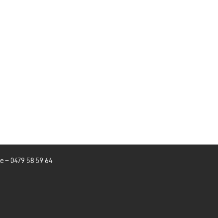
be
–
0479 58 59 64