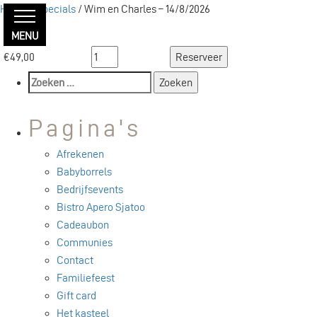
Home
/
Specials
/ Wim en Charles – 14/8/2026
Prijs
MENU
Wim
€
49,00
Reserveer
en
Zoeken
Charles
naar:
-
Pagina's
14/8/2026
aantal
Afrekenen
Babyborrels
Bedrijfsevents
Bistro Apero Sjatoo
Cadeaubon
Communies
Contact
Familiefeest
Gift card
Het kasteel