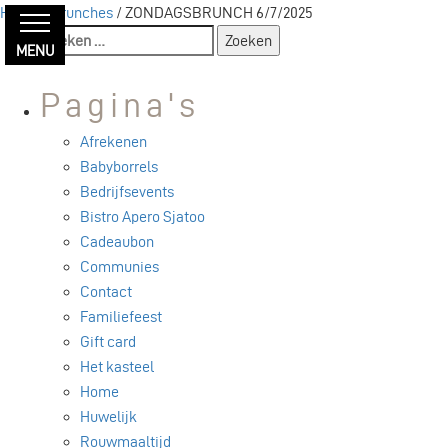
Home
/
Brunches
/ ZONDAGSBRUNCH 6/7/2025
Zoeken
MENU
naar:
Pagina's
Afrekenen
Babyborrels
Bedrijfsevents
Bistro Apero Sjatoo
Cadeaubon
Communies
Contact
Familiefeest
Gift card
Het kasteel
Home
Huwelijk
Rouwmaaltijd