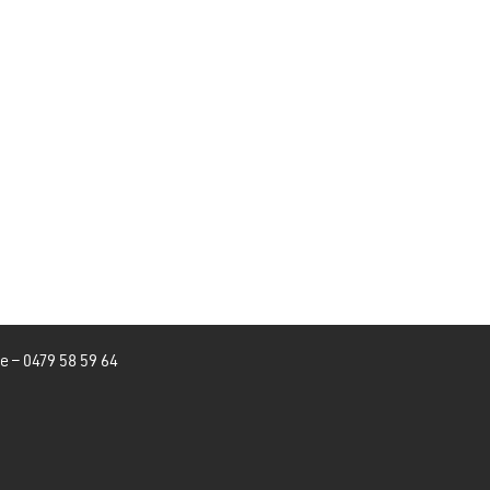
be
–
0479 58 59 64