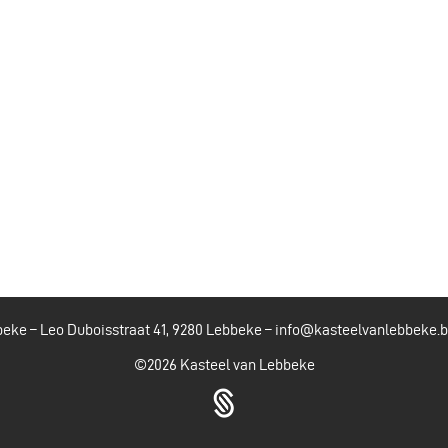
eke – Leo Duboisstraat 41, 9280 Lebbeke –
info@kasteelvanlebbeke.
©2026
Kasteel van Lebbeke